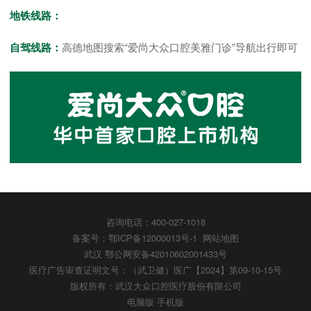
地铁线路：
自驾线路：
高德地图搜索“爱尚大众口腔美雅门诊”导航出行即可
咨询电话：400-027-1018
备案号：鄂ICP备12000013号-1
网站地图
武汉
鄂公网安备42010602001433号
医疗广告审查证明文号：（武卫健）医广【2024】第09-10-15号
版权所有：武汉大众口腔医疗股份有限公司
电脑版
手机版