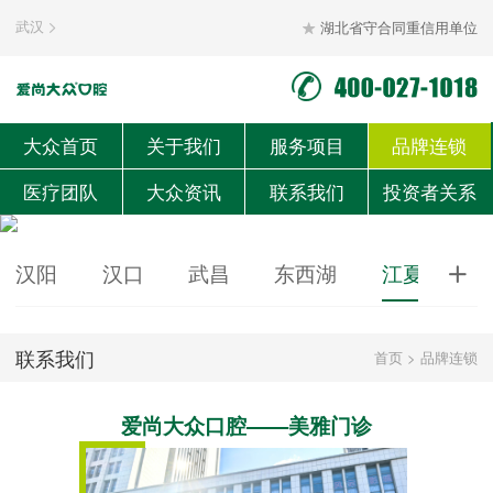
武汉
湖北省守合同重信用单位


大众首页
关于我们
服务项目
品牌连锁
医疗团队
大众资讯
联系我们
投资者关系
汉阳
汉口
武昌
东西湖
江夏
黄

联系我们
首页
>
品牌连锁
爱尚大众口腔——美雅门诊