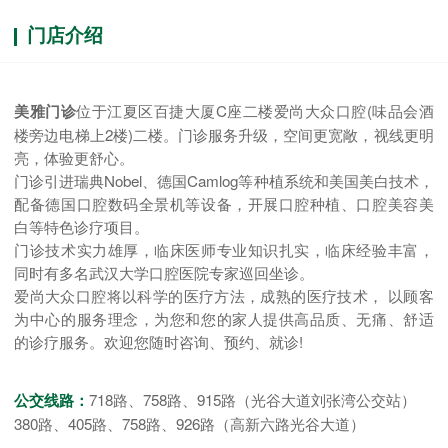
门店介绍
美雅门诊
位于江夏区百捷大厦C座二楼爱尚大众口腔(味品会酒
楼旁边电梯上2楼)二楼。门诊服务升级，空间更宽敞，视线更明
亮，体验更舒心。
门诊引进瑞典Nobel、德国Camlog等种植系统和美国美白技术，
配备德国口腔数码全景机等设备，开展口腔种植、口腔美容美
白等特色诊疗项目。
门诊技术实力雄厚，临床医师专业知识扎实，临床经验丰富，
同时有多名武汉大学口腔医院专家巡回坐诊。
爱尚大众口腔将以科学的医疗方法，成熟的医疗技术， 以顾客
为中心的服务理念，为您和您的家人提供高品质、无痛、舒适
的诊疗服务。欢迎您随时咨询、预约、就诊!
公交线路：
718路、758路、915路（光谷大道刘张湾公交站）
380路、405路、758路、926路（高新六路光谷大道）