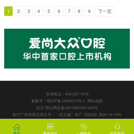
读全文】
1
2
3
4
5
6
7
8
9
下一页
咨询电话：400-027-1018
备案号：鄂ICP备12000013号-1
网站地图
武汉
鄂公网安备42010602001433号
医疗广告审查证明文号：（武卫健）医广【2024】第09-10-15号
版权所有：武汉大众口腔医疗股份有限公司




电脑版
手机版
首页
服务项目
一键拨号
在线咨询