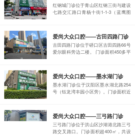
红钢城门诊位于青山区红钢三街与建设
七路交汇路口青杨十街1-1-3（蓝鹰图
文广告上二楼）。 门诊面积390多平方
米，共设有种植诊室、综合
【阅读全
文】
爱尚大众口腔——古田四路门诊
古田四路门诊位于硚口区古田四路66号
爱尔眼科旁边二楼。 门诊面积450多平
方米，共设有专家诊室、种植诊室、综
合诊室、口扫诊室等共
【阅读全文】
爱尚大众口腔——墨水湖门诊
墨水湖门诊位于汉阳区墨水湖北路254
号（钰龙湾丰园小区旁）。门诊面积近
300㎡，共设有综合诊室、口扫诊室等3
个诊室，配备牙椅6台。可开展
【阅读
全文】
爱尚大众口腔——三弓路门诊
三弓路门诊位于洪山区沙湖港北路三弓
路交叉路口。门诊面积超400㎡，共设