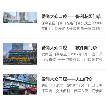
有种植诊室、综合诊室、口扫诊室等5
个诊室，配备牙椅6台，可开
【阅读全
文】
爱尚大众口腔——保利花园门诊
保利花园门诊（光谷门诊）成立于2007
年6月，是爱尚大众口腔第一家口腔门
诊，门口设有停车场，交通便利，停车
方便。门诊服务升级，空间更宽敞，视
【阅读全文】
爱尚大众口腔——软件园门诊
软件园门诊成立于2017年7月，位于关
山大道特1号光谷软件园，门口设有停
车场，停车方便。门诊设有5个独立诊
间、1个种植治疗室，开展口腔种
【阅
读全文】
爱尚大众口腔——关山门诊
关山门诊成立于2016年7月，门口设有
停车场，交通便利，停车方便。门诊面
积约330平方米，设有7个独立诊间，1
个种植治疗室。开展口腔种植、口
【阅