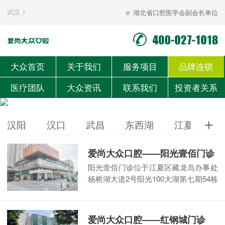
武汉
湖北省口腔医学会副会长单位


大众首页
关于我们
服务项目
品牌连锁
湖北省守合同重信用单位

医疗团队
大众资讯
联系我们
投资者关系
汉阳
汉口
武昌
东西湖
江夏
黄

爱尚大众口腔——阳光壹佰门诊
阳光壹佰门诊位于江夏区藏龙岛办事处
杨桥湖大道2号阳光100大湖第七期54栋
2层9商室、2层7商室（袁记云饺二
楼）。门诊面积290多平方米，
【阅读
全文】
爱尚大众口腔——红钢城门诊