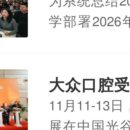
满举行
学部署202
日，大众口腔
公司总部隆
副总经理何
大众口腔受
管、总监、
11月11-13
国际口腔展
经理共184
展在中国光