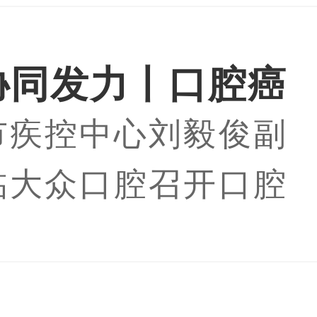
举行战略合作签约仪
众口腔董事长姚雪、
协同发力丨口腔癌
O杨伟振携双方核心
市疾控中心刘毅俊副
进会圆满举行
阅读全文】
临大众口腔召开口腔
推进会，大众口腔作
单位参与口腔癌筛查