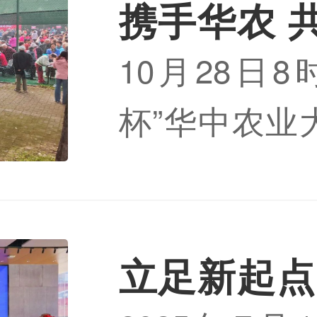
项目。口腔癌
携手华农 
瘤防治工作
10月28日
尚大众口腔
口腔将组建
杯”华中农业
离退休教
积极配合总
味运动会于
满举行
成任务。
【阅
热力启幕。
工及家属齐
立足新起点