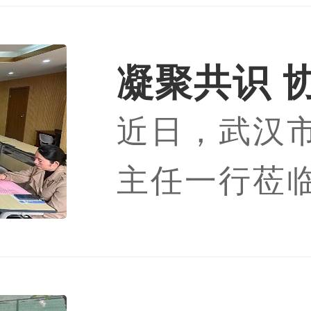
限公司隆重
式。爱尚大
凝聚共识 
菲森科技CE
近日，武汉
筛查项目推
团队出席。
【
主任一行莅
癌筛查项目
为主要受邀