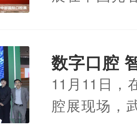
力，擘画新篇
举行。武汉
限公司作为
构，成为唯
数字口腔 
腔医疗服务机
11月11日
众口腔与
腔展现场，
签约仪式隆
份有限公司