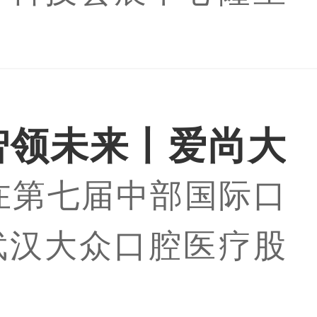
。
【阅读全文】
大众口腔医疗股份有
华中首家口腔上市机
一获邀参展的民营口
智领未来丨爱尚大
构。
【阅读全文】
，在第七届中部国际口
菲森科技战略合作
武汉大众口腔医疗股
重举行
与深圳市菲森科技有