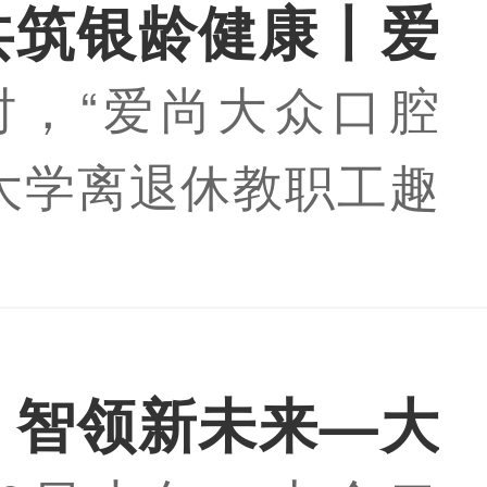
筛查项目是“323”肿
共筑银龄健康丨爱
重要组成部分，大众
8时，“爱尚大众口腔
杯”华中农业大学
实力雄厚的项目组，
大学离退休教职工趣
职工趣味运动会圆
体项目，确保圆满完
该校老年大学网球场
读全文】
一千余名离退休教职
聚一堂，在加油与欢
 智领新未来—大