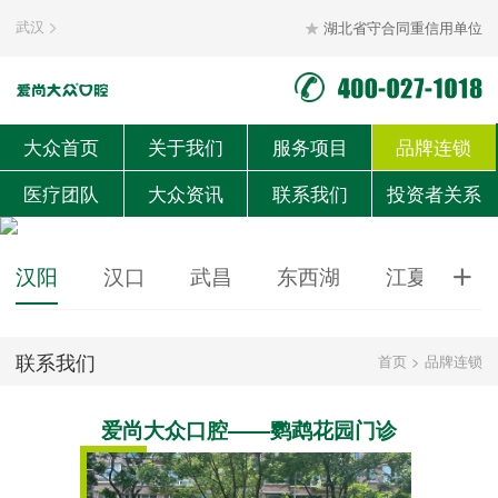
武汉
湖北省守合同重信用单位


大众首页
关于我们
服务项目
品牌连锁
医疗团队
大众资讯
联系我们
投资者关系
汉阳
汉口
武昌
东西湖
江夏
黄

联系我们
首页
>
品牌连锁
爱尚大众口腔——鹦鹉花园门诊