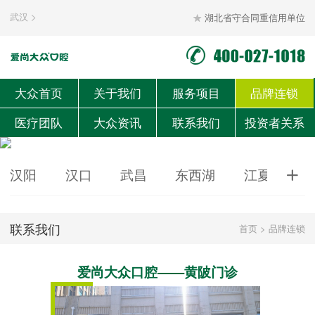
武汉
湖北省守合同重信用单位


大众首页
关于我们
服务项目
品牌连锁
医疗团队
大众资讯
联系我们
投资者关系
汉阳
汉口
武昌
东西湖
江夏
黄

联系我们
首页
>
品牌连锁
爱尚大众口腔——黄陂门诊